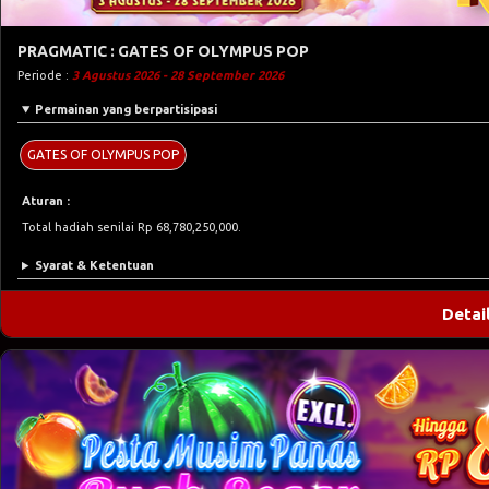
PRAGMATIC : GATES OF OLYMPUS POP
Periode :
3 Agustus 2026 - 28 September 2026
Permainan yang berpartisipasi
GATES OF OLYMPUS POP
Aturan :
Total hadiah senilai Rp 68,780,250,000.
Syarat & Ketentuan
Detai