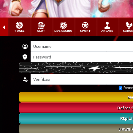
TOGEL
SLOT
LIVE CASINO
SPORT
ARCADE
SABU
Reme
Ma
Daftar 
Rtp Li
Downl