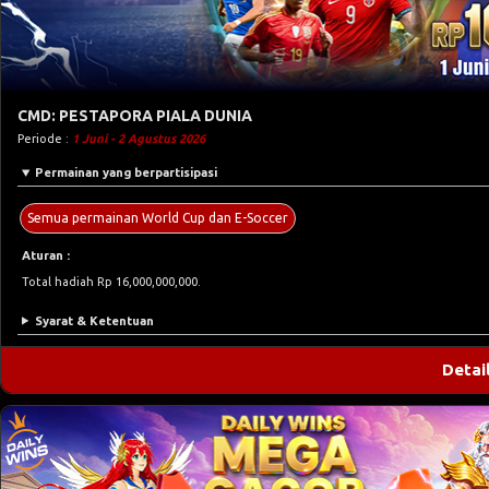
CMD: PESTAPORA PIALA DUNIA
Periode :
1 Juni - 2 Agustus 2026
Permainan yang berpartisipasi
Semua permainan World Cup dan E-Soccer
Aturan :
Total hadiah Rp 16,000,000,000.
Syarat & Ketentuan
Detai